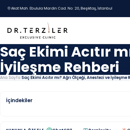
İçeriğe geç
Akat Mah. Ebulula Mardin Cad. No: 20, Beşiktaş, İstanbul
Saç Ekimi Acıtır m
İyileşme Rehberi
Ana Sayfa
›
Saç Ekimi Acıtır mı? Ağrı Ölçeği, Anestezi ve İyileşme 
İçindekiler