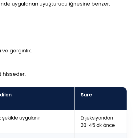
visinde uygulanan uyuşturucu iğnesine benzer.
ve gerginlik.
 hisseder.
dilen
Süre
z şekilde uygulanır
Enjeksiyondan
30-45 dk önce