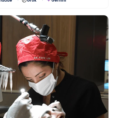
laude
Grok
Gemini