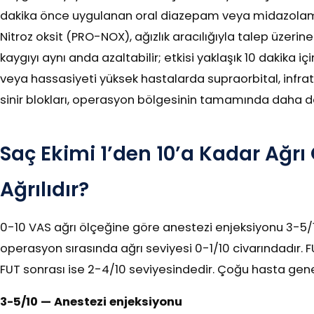
dakika önce uygulanan oral diazepam veya midazolam, a
Nitroz oksit (PRO-NOX), ağızlık aracılığıyla talep üzeri
kaygıyı aynı anda azaltabilir; etkisi yaklaşık 10 dakika i
veya hassasiyeti yüksek hastalarda supraorbital, infratr
sinir blokları, operasyon bölgesinin tamamında daha der
Saç Ekimi 1’den 10’a Kadar Ağr
Ağrılıdır?
0-10 VAS ağrı ölçeğine göre anestezi enjeksiyonu 3-5/
operasyon sırasında ağrı seviyesi 0-1/10 civarındadır. FUE
FUT sonrası ise 2-4/10 seviyesindedir. Çoğu hasta genel
3-5/10 — Anestezi enjeksiyonu