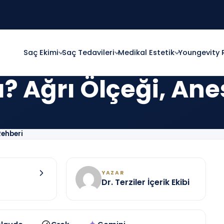
Saç Ekimi
Saç Tedavileri
Medikal Estetik
Youngevity 
ı? Ağrı Ölçeği, Ane
Rehberi
YAZAR
Dr. Terziler İçerik Ekibi