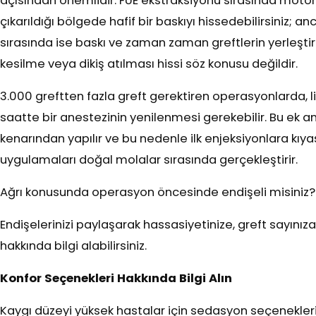
açısından önemlidir. FUE ekstraksiyonu sırasında motorl
çıkarıldığı bölgede hafif bir baskıyı hissedebilirsiniz; 
sırasında ise baskı ve zaman zaman greftlerin yerleştiri
kesilme veya dikiş atılması hissi söz konusu değildir.
3.000 greftten fazla greft gerektiren operasyonlarda, 
saatte bir anestezinin yenilenmesi gerekebilir. Bu ek 
kenarından yapılır ve bu nedenle ilk enjeksiyonlara kıyas
uygulamaları doğal molalar sırasında gerçekleştirir.
Ağrı konusunda operasyon öncesinde endişeli misiniz?
Endişelerinizi paylaşarak hassasiyetinize, greft sayını
hakkında bilgi alabilirsiniz.
Konfor Seçenekleri Hakkında Bilgi Alın
Kaygı düzeyi yüksek hastalar için sedasyon seçenekler