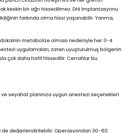
u punch cihazının titreşimini ve her greftin
ancak keskin bir ağrı hissedilmez. DHI implantasyonu
ldiğinin farkında olma hissi yaşanabilir. Yanma,
lidokainin metabolize olması nedeniyle her 3-4
anestezi uygulamaları, zaten uyuşturulmuş bölgenin
la çok daha hafif hissedilir. Cerrahlar bu
za ve seyahat planınıza uygun anestezi seçenekleri
i de değerlendirilebilir. Operasyondan 30-60