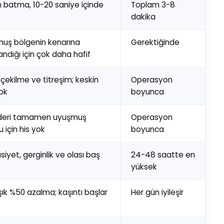
n batma, 10-20 saniye içinde
Toplam 3-8
dakika
uş bölgenin kenarına
Gerektiğinde
ndığı için çok daha hafif
 çekilme ve titreşim; keskin
Operasyon
yok
boyunca
 deri tamamen uyuşmuş
Operasyon
 için his yok
boyunca
iyet, gerginlik ve olası baş
24-48 saatte en
yüksek
şık %50 azalma; kaşıntı başlar
Her gün iyileşir