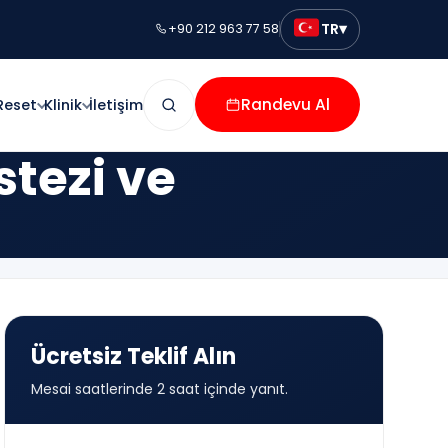
▾
TR
+90 212 963 77 58
Randevu Al
Reset
Klinik
İletişim
stezi ve
Ücretsiz Teklif Alın
Mesai saatlerinde 2 saat içinde yanıt.