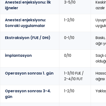
Anestezi enjeksiyonu: İlk
3-5/10
Keski
iğneler
azalır
Anestezi enjeksiyonu:
1-2/10
Uyuşm
Sonraki uygulamalar
uygula
Ekstraksiyon (FUE / DHI)
0-1/10
Baskı,
ağrı 
İmplantasyon
0/10
Saçlı
olduğu
Operasyon sonrası 1. gün
1-3/10 FUE /
Hassas
2-4/10 FUT
ağrısı
Operasyon sonrası 3-4.
1-2/10
Yakla
gün