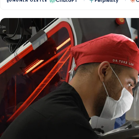
ChatGPT
Perplexity
C
ŞUNUNLA ÖZETLE