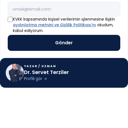
KVKK kapsamında kişisel verilerimin işlenmesine ilişkin
aydınlatma metnini ve Gizlilik Politikası'nı
okudum,
kabul ediyorum.
YAZAR / UZMAN
Dr. Servet Terziler
Profili gör
→