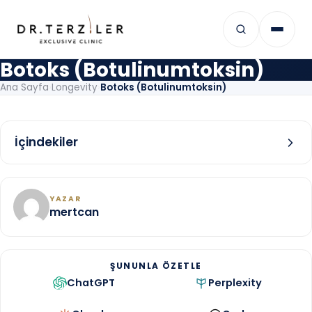
İçeriğe geç
Botoks (Botulinumtoksin)
Ana Sayfa
›
Longevity
›
Botoks (Botulinumtoksin)
İçindekiler
YAZAR
mertcan
ŞUNUNLA ÖZETLE
ChatGPT
Perplexity