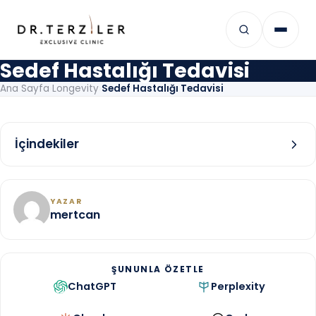
İçeriğe geç
Sedef Hastalığı Tedavisi
Ana Sayfa
›
Longevity
›
Sedef Hastalığı Tedavisi
İçindekiler
YAZAR
mertcan
ŞUNUNLA ÖZETLE
ChatGPT
Perplexity