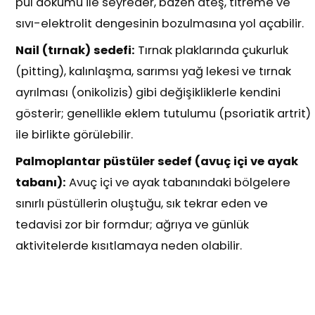
pul dökümü ile seyreder, bazen ateş, titreme ve
sıvı-elektrolit dengesinin bozulmasına yol açabilir.
Nail (tırnak) sedefi:
Tırnak plaklarında çukurluk
(pitting), kalınlaşma, sarımsı yağ lekesi ve tırnak
ayrılması (onikolizis) gibi değişikliklerle kendini
gösterir; genellikle eklem tutulumu (psoriatik artrit)
ile birlikte görülebilir.
Palmoplantar püstüler sedef (avuç içi ve ayak
tabanı):
Avuç içi ve ayak tabanındaki bölgelere
sınırlı püstüllerin oluştuğu, sık tekrar eden ve
tedavisi zor bir formdur; ağrıya ve günlük
aktivitelerde kısıtlamaya neden olabilir.