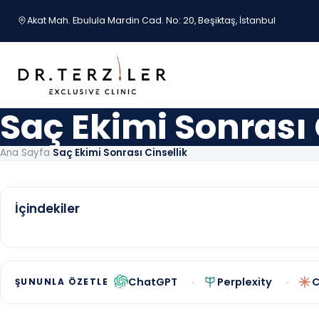
İçeriğe geç
Akat Mah. Ebulula Mardin Cad. No: 20, Beşiktaş, İstanbul
Saç Ekimi Sonrası 
Ana Sayfa
›
Saç Ekimi Sonrası Cinsellik
İçindekiler
ChatGPT
Perplexity
C
ŞUNUNLA ÖZETLE