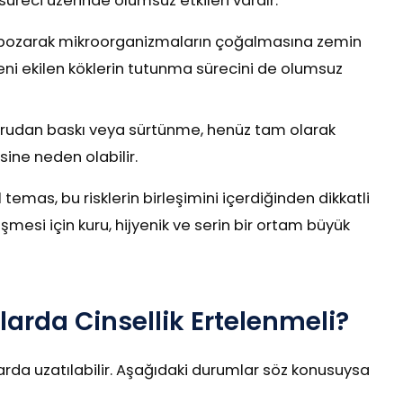
üreci üzerinde olumsuz etkileri vardır:
i bozarak mikroorganizmaların çoğalmasına zemin
a, yeni ekilen köklerin tutunma sürecini de olumsuz
ğrudan baskı veya sürtünme, henüz tam olarak
ne neden olabilir.
temas, bu risklerin birleşimini içerdiğinden dikkatli
leşmesi için kuru, hijyenik ve serin bir ortam büyük
arda Cinsellik Ertelenmeli?
larda uzatılabilir. Aşağıdaki durumlar söz konusuysa