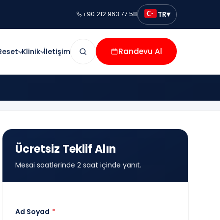
▾
TR
+90 212 963 77 58
Randevu Al
Reset
Klinik
İletişim
Ücretsiz Teklif Alın
Mesai saatlerinde 2 saat içinde yanıt.
Ad Soyad
*