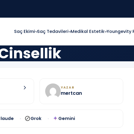
Saç Ekimi
Saç Tedavileri
Medikal Estetik
Youngevity 
Cinsellik
YAZAR
mertcan
laude
Grok
Gemini