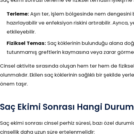
Saç ekimi sonrası terleme ve fiziksel temasın iyileşme s
Terleme:
Aşırı ter, işlem bölgesinde nem dengesin
hazırlayabilir ve enfeksiyon riskini artırabilir. Ayrıc
etkileyebilir.
Fiziksel Temas:
Saç köklerinin bulunduğu alana do
tutunmamış greftlerin kaymasına veya zarar görmesi
Cinsel aktivite sırasında oluşan hem ter hem de fiziksel 
olunmalıdır. Ekilen saç köklerinin sağlıklı bir şekilde yer
önem taşır.
Saç Ekimi Sonrası Hangi Duruml
Saç ekimi sonrası cinsel perhiz süresi, bazı özel durum
cinsellik daha uzun süre ertelenmelidir: